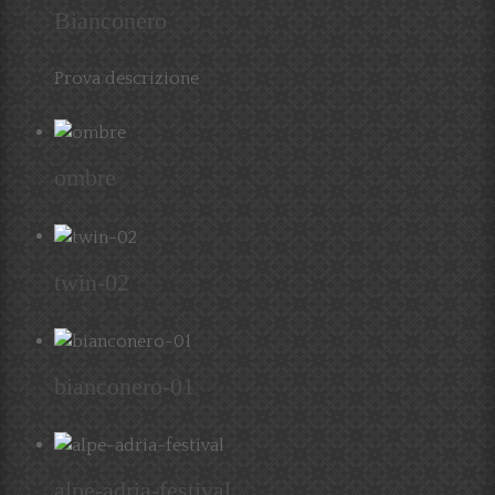
Bianconero
Prova descrizione
ombre
twin-02
bianconero-01
alpe-adria-festival