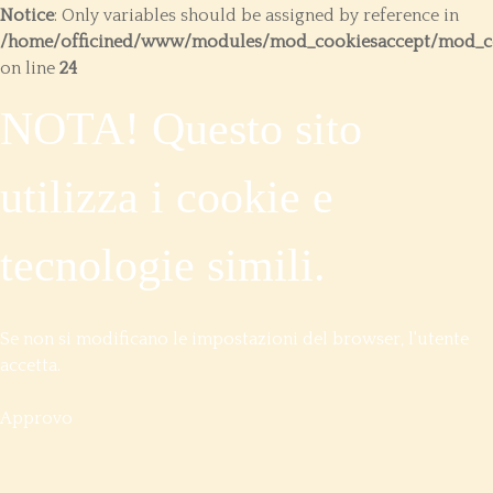
Notice
: Only variables should be assigned by reference in
/home/officined/www/modules/mod_cookiesaccept/mod_co
on line
24
NOTA! Questo sito
utilizza i cookie e
tecnologie simili.
Se non si modificano le impostazioni del browser, l'utente
accetta.
Approvo