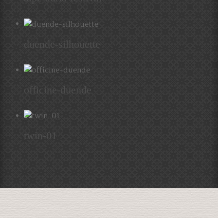
duende-silhouette
officine-duende
twin-01